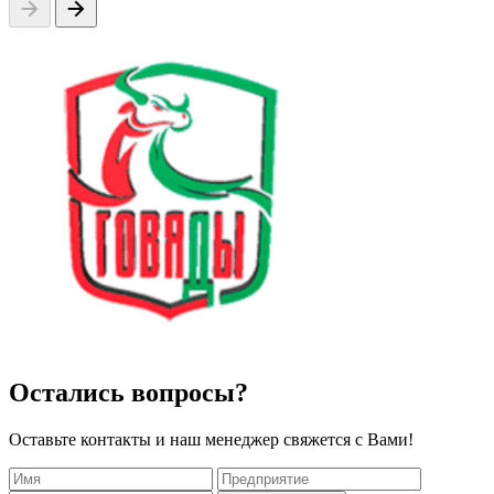
Остались вопросы?
ОАО «Говяды-агро» — управляющая компания
холдингом»
Оставьте контакты и наш менеджер свяжется с Вами!
«Специалисты компании «Технологии земледелия» всегда
проявляют оперативность в решении возникающих