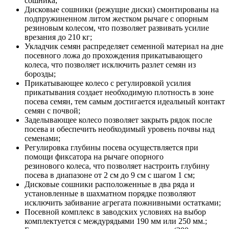
сошника;
Дисковые сошники (режущие диски) смонтированы на
подпружиненном литом жестком рычаге с опорным
резиновым колесом, что позволяет развивать усилие
врезания до 210 кг;
Укладчик семян распределяет семенной материал на дне
посевного ложа до прохождения прикатывающего
колеса, что позволяет исключить разлет семян из
борозды;
Прикатывающее колесо с регулировкой усилия
прикатывания создает необходимую плотность в зоне
посева семян, тем самым достигается идеальный контакт
семян с почвой;
Заделывающее колесо позволяет закрыть рядок после
посева и обеспечить необходимый уровень почвы над
семенами;
Регулировка глубины посева осуществляется при
помощи фиксатора на рычаге опорного
резинового колеса, что позволяет настроить глубину
посева в диапазоне от 2 см до 9 см с шагом 1 см;
Дисковые сошники расположенные в два ряда и
установленные в шахматном порядке позволяют
исключить забивание агрегата пожнивными остатками;
Посевной комплекс в заводских условиях на выбор
комплектуется с междурядьями 190 мм или 250 мм.;