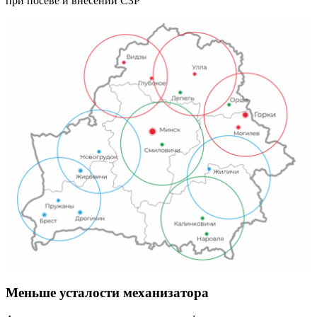
при посеве и внесении СЗР
Меньше усталости механизатора